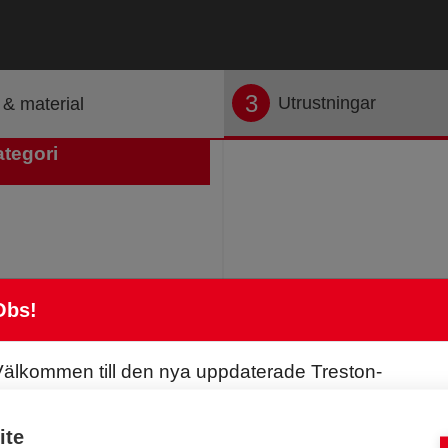
3
Utrustningar
 & material
ategori
Obs!
Välkommen till den nya uppdaterade Treston-
onfiguratorn. Vi har ändrat systemet för att placera
öremål på pelarna. Du kan nu dra och placera objekt
ite