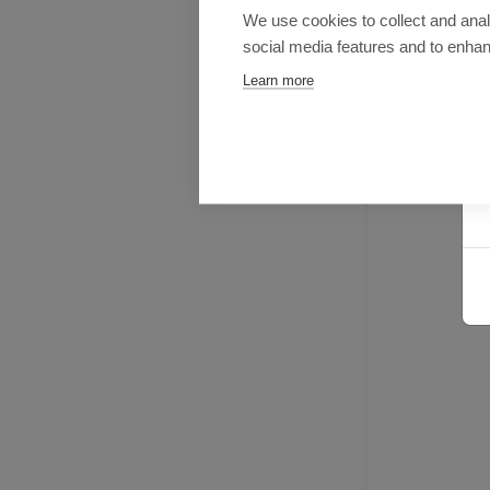
m
We use cookies to collect and anal
social media features and to enha
Learn more
d
f
k
V