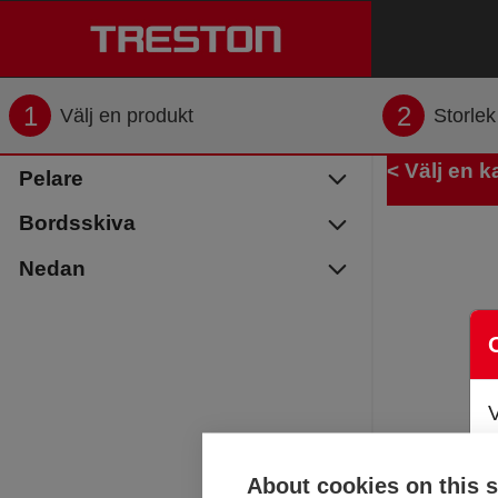
1
2
Välj en produkt
Storlek
< Välj en k
Pelare
Bordsskiva
Nedan
k
f
About cookies on this s