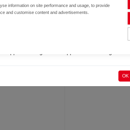
er exakt!
yse information on site performance and usage, to provide
nce and customise content and advertisements.
När du laddar en gammal sparad fil som gjordes med
et gamla systemet har vi automatiskt placerat dina
öremål. Objekt kan överlappa varandra, så du bör
ontrollera och göra förbättringar om det behövs.
i hoppas att du gillar den uppdaterade konfiguratorn
OK