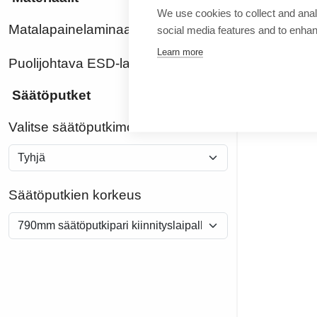
We use cookies to collect and anal
Matalapainelaminaatti
social media features and to enha
Learn more
Puolijohtava ESD-laminaatti
Säätöputket
Valitse säätöputkimoduulit
Säätöputkien korkeus