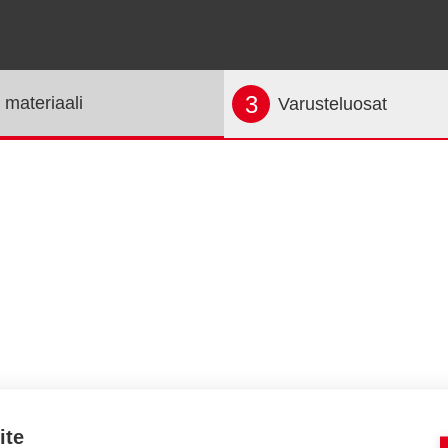
3
 materiaali
Varusteluosat
ite