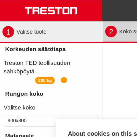
2
1
Koko &
Valitse tuote
Korkeuden säätötapa
Treston TED teollisuuden
sähköpöytä
200 kg
Rungon koko
Valitse koko
About cookies on this s
Materiaalit